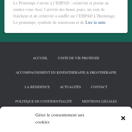
Le Printemps s’invite à l’EHPAD : créativité et poésie au
rendez-vous Avec l’arrivée des beaux jours, un vent de
fraîcheur et de créativité a soufflé sur l’EHPAD L’Hermitage.
Le printemps, symbole de renouveau et de
Lire la suite
ACCUEIL
UNITÉ DE VIE PROTÉGÉE
ACCOMPAGNEMENT EN KINÉSITHÉRAPIE & ERGOTHÉRAPIE
LA RÉSIDENCE
ACTUALITÉS
CONTACT
POLITIQUE DE CONFIDENTIALITÉ
MENTIONS LÉGALES
Gérer le consentement aux
POLITIQUE DE COOKIES (UE)
cookies
2026 © Hermitage